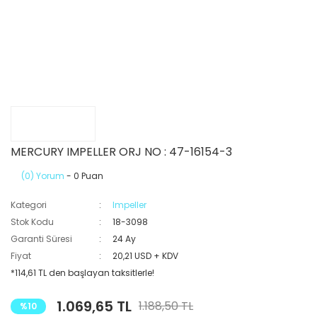
MERCURY IMPELLER ORJ NO : 47-16154-3
(0) Yorum
- 0 Puan
Kategori
Impeller
Stok Kodu
18-3098
Garanti Süresi
24 Ay
Fiyat
20,21 USD + KDV
*114,61 TL den başlayan taksitlerle!
1.069,65 TL
1.188,50 TL
%10