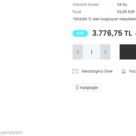
Garanti Süresi
24 Ay
Fiyat
62,45 EUR
*404,68 TL den başlayan taksitlerl
3.776,75 TL
%10
Arkadaşına Öner
Fiy
Karşılaştır
eçenekleri