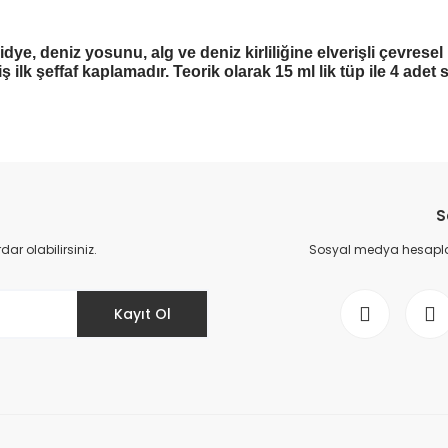
iridye, deniz yosunu, alg ve deniz kirliliğine elverişli çevre
ş ilk şeffaf kaplamadır. Teorik olarak 15 ml lik tüp ile 4 adet 
Bu ürüne ilk yorumu siz yapın!
S
Yorum Yaz
r olabilirsiniz.
Sosyal medya hesaplar
Kayıt Ol