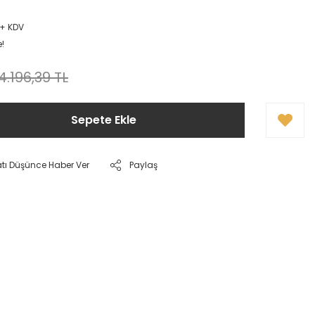
 + KDV
e!
4.196,39 TL
Sepete Ekle
atı Düşünce Haber Ver
Paylaş