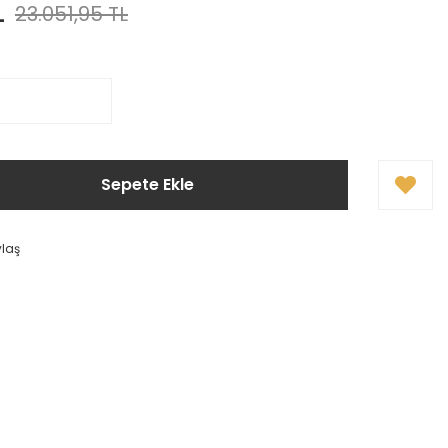
L
23.051,95 TL
Sepete Ekle
ylaş