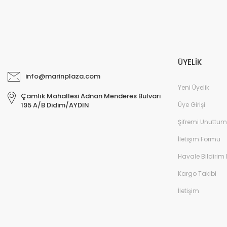
ÜYELİK
info@marinplaza.com
Yeni Üyelik
Çamlık Mahallesi Adnan Menderes Bulvarı
Üye Girişi
195 A/B Didim/AYDIN
Şifremi Unuttum
İletişim Formu
Havale Bildirim
Kargo Takibi
İletişim