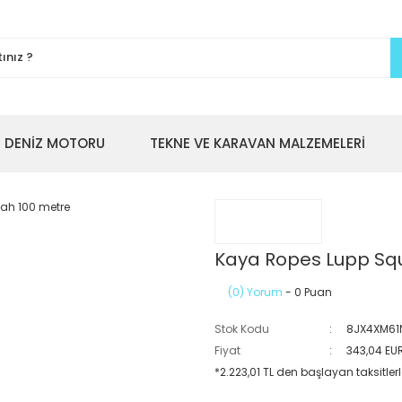
DENİZ MOTORU
TEKNE VE KARAVAN MALZEMELERİ
Kaya Ropes Lupp Squ
(0) Yorum
- 0 Puan
Stok Kodu
8JX4XM61
Fiyat
343,04 EU
*2.223,01 TL den başlayan taksitlerl