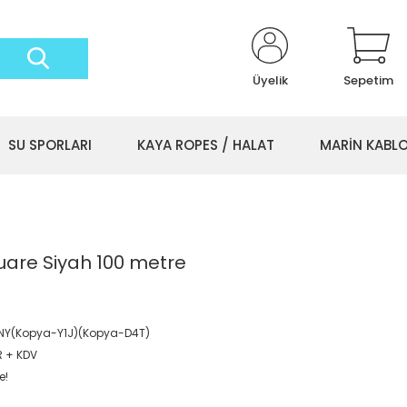
Üyelik
Sepetim
SU SPORLARI
KAYA ROPES / HALAT
MARİN KABL
are Siyah 100 metre
NY(Kopya-Y1J)(Kopya-D4T)
R + KDV
e!