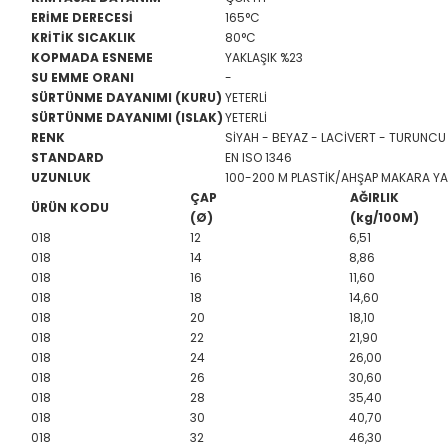
ERİME DERECESİ
165°C
KRİTİK SICAKLIK
80°C
KOPMADA ESNEME
YAKLAŞIK %23
SU EMME ORANI
-
SÜRTÜNME DAYANIMI (KURU)
YETERLİ
SÜRTÜNME DAYANIMI (ISLAK)
YETERLİ
RENK
SİYAH - BEYAZ - LACİVERT - TURUNCU
STANDARD
EN ISO 1346
UZUNLUK
100-200 M PLASTİK/AHŞAP MAKARA Y
ÇAP
AĞIRLIK
ÜRÜN KODU
(Ø)
(kg/100M)
018
12
6,51
018
14
8,86
018
16
11,60
018
18
14,60
018
20
18,10
018
22
21,90
018
24
26,00
018
26
30,60
018
28
35,40
018
30
40,70
018
32
46,30