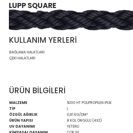
LUPP SQUARE
KULLANIM YERLERİ
BAĞLAMA HALATLARI
ÇEKİ HALATLARI
ÜRÜN BİLGİLERİ
MALZEME
%100 HT POLİPROPİLEN İPLİK
TİP
L
ÖZGÜL AĞIRLIK
0,91 KG/DM³
ÜRÜN YAPISI
8 KOL ÖRGÜLÜ (4X2)
UV DAYANIMI
YETERLİ
KİMYASAL DAYANIM
ÇOK İYİ