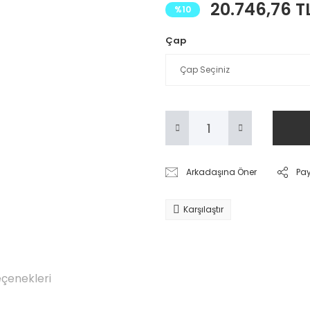
20.746,76 T
%10
Çap
Arkadaşına Öner
Pa
Karşılaştır
eçenekleri