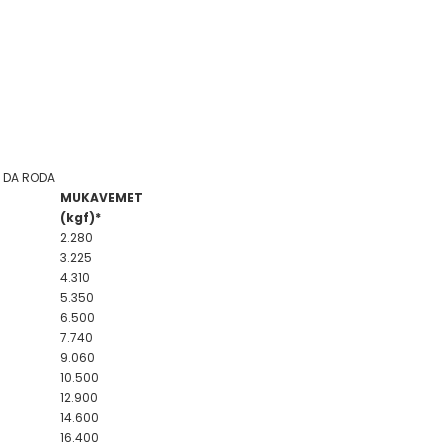
A DA RODA
MUKAVEMET
(kgf)*
2.280
3.225
4.310
5.350
6.500
7.740
9.060
10.500
12.900
14.600
16.400