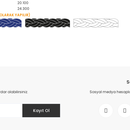
20.100
24.300
OLARAK YAPILIR)
Bu ürüne ilk yorumu siz yapın!
S
Yorum Yaz
r olabilirsiniz.
Sosyal medya hesaplar
Kayıt Ol