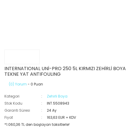
INTERNATIONAL UNİ-PRO 250 5L KIRMIZI ZEHİRLİ BOYA
TEKNE YAT ANTIFOULING
(0) Yorum
- 0 Puan
Kategori
Zehirli Boya
Stok Kodu
INT.5508943
Garanti Süresi
24 Ay
Fiyat
163,63 EUR + KDV
*1.060,36 TL den başlayan taksitlerle!