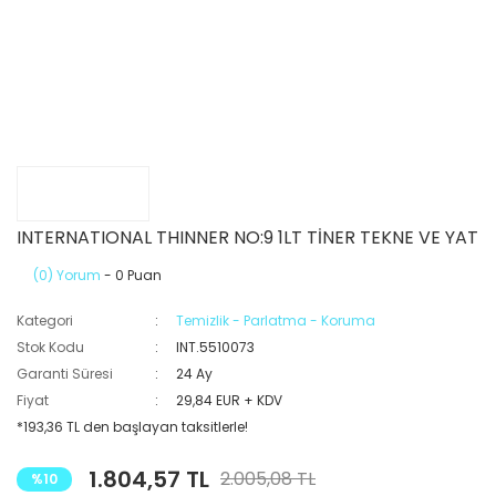
INTERNATIONAL THINNER NO:9 1LT TİNER TEKNE VE YAT
(0) Yorum
- 0 Puan
Kategori
Temizlik - Parlatma - Koruma
Stok Kodu
INT.5510073
Garanti Süresi
24 Ay
Fiyat
29,84 EUR + KDV
*193,36 TL den başlayan taksitlerle!
1.804,57 TL
2.005,08 TL
%10