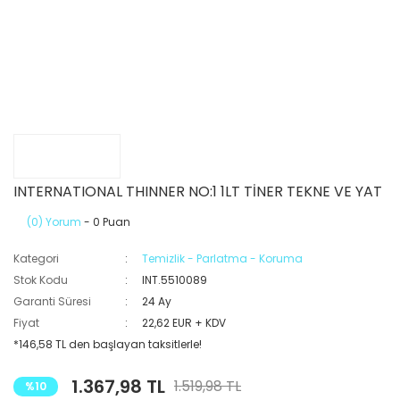
INTERNATIONAL THINNER NO:1 1LT TİNER TEKNE VE YAT
(0) Yorum
- 0 Puan
Kategori
Temizlik - Parlatma - Koruma
Stok Kodu
INT.5510089
Garanti Süresi
24 Ay
Fiyat
22,62 EUR + KDV
*146,58 TL den başlayan taksitlerle!
1.367,98 TL
1.519,98 TL
%10