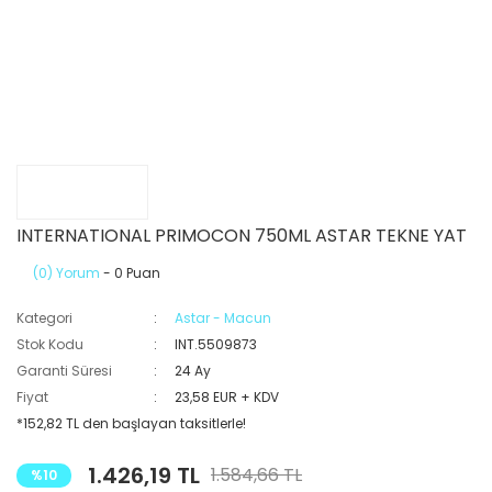
INTERNATIONAL PRIMOCON 750ML ASTAR TEKNE YAT
(0) Yorum
- 0 Puan
Kategori
Astar - Macun
Stok Kodu
INT.5509873
Garanti Süresi
24 Ay
Fiyat
23,58 EUR + KDV
*152,82 TL den başlayan taksitlerle!
1.426,19 TL
1.584,66 TL
%10