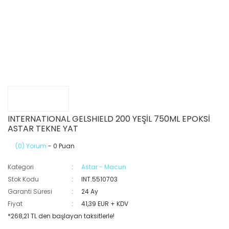
INTERNATIONAL GELSHIELD 200 YEŞİL 750ML EPOKSİ
ASTAR TEKNE YAT
(0) Yorum
- 0 Puan
Kategori
Astar - Macun
Stok Kodu
INT.5510703
Garanti Süresi
24 Ay
Fiyat
41,39 EUR + KDV
*268,21 TL den başlayan taksitlerle!