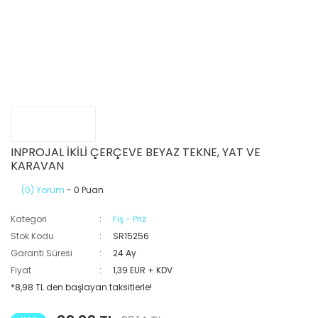
INPROJAL İKİLİ ÇERÇEVE BEYAZ TEKNE, YAT VE
KARAVAN
(0) Yorum
- 0 Puan
Kategori
Fiş - Priz
Stok Kodu
SR15256
Garanti Süresi
24 Ay
Fiyat
1,39 EUR + KDV
*8,98 TL den başlayan taksitlerle!