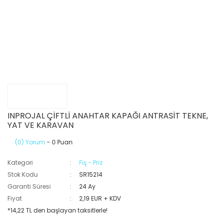
INPROJAL ÇİFTLİ ANAHTAR KAPAĞI ANTRASİT TEKNE,
YAT VE KARAVAN
(0) Yorum
- 0 Puan
Kategori
Fiş - Priz
Stok Kodu
SR15214
Garanti Süresi
24 Ay
Fiyat
2,19 EUR + KDV
*14,22 TL den başlayan taksitlerle!