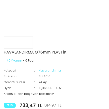
HAVALANDIRMA Ø76mm PLASTİK
(0) Yorum
- 0 Puan
Kategori
Havalandırma
Stok Kodu
SL42016
Garanti Süresi
24 Ay
Fiyat
13,86 USD + KDV
*78,59 TL den başlayan taksitlerle!
733,47 TL
814,97 TL
%10