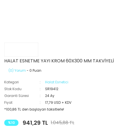
HALAT ESNETME YAYI KROM 60X300 MM TAKVİYELİ
(0) Yorum
- 0 Puan
Kategori
Halat Esnetici
Stok Kodu
SR19412
Garanti Süresi
24 Ay
Fiyat
17,79 USD + KDV
*100,86 TL den başlayan taksitlerle!
941,29 TL
1.045,88 TL
%10