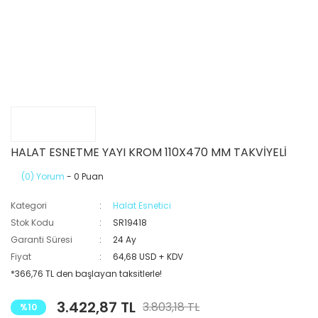
HALAT ESNETME YAYI KROM 110X470 MM TAKVİYELİ
(0) Yorum
- 0 Puan
Kategori
Halat Esnetici
Stok Kodu
SR19418
Garanti Süresi
24 Ay
Fiyat
64,68 USD + KDV
*366,76 TL den başlayan taksitlerle!
3.422,87 TL
3.803,18 TL
%10