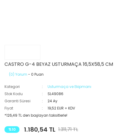
CASTRO G-4 BEYAZ USTURMAÇA 16,5X58,5 CM
(0) Yorum
- 0 Puan
Kategori
Usturmaça ve Ekipmanı
Stok Kodu
SL49086
Garanti Süresi
24 Ay
Fiyat
19,52 EUR + KDV
*126,49 TL den başlayan taksitlerle!
1.180,54 TL
1.311,71 TL
%10