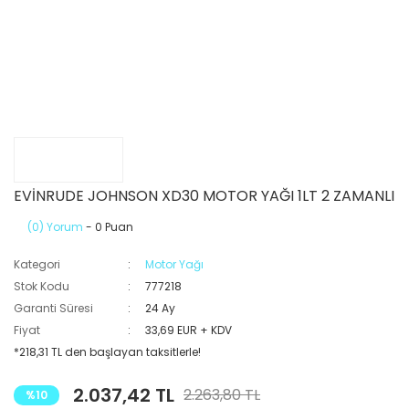
EVİNRUDE JOHNSON XD30 MOTOR YAĞI 1LT 2 ZAMANLI
(0) Yorum
- 0 Puan
Kategori
Motor Yağı
Stok Kodu
777218
Garanti Süresi
24 Ay
Fiyat
33,69 EUR + KDV
*218,31 TL den başlayan taksitlerle!
2.037,42 TL
2.263,80 TL
%10