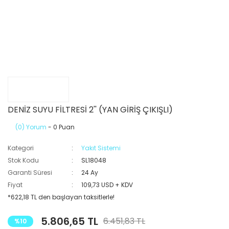
DENİZ SUYU FİLTRESİ 2'' (YAN GİRİŞ ÇIKIŞLI)
(0) Yorum
- 0 Puan
Kategori
Yakıt Sistemi
Stok Kodu
SL18048
Garanti Süresi
24 Ay
Fiyat
109,73 USD + KDV
*622,18 TL den başlayan taksitlerle!
5.806,65 TL
6.451,83 TL
%10