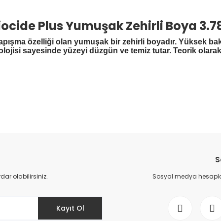
ocide Plus Yumuşak Zehirli Boya 3.78
ışma özelliği olan yumuşak bir zehirli boyadır. Yüksek bakır
ojisi sayesinde yüzeyi düzgün ve temiz tutar. Teorik olarak 
Bu ürüne ilk yorumu siz yapın!
S
Yorum Yaz
r olabilirsiniz.
Sosyal medya hesaplar
Kayıt Ol