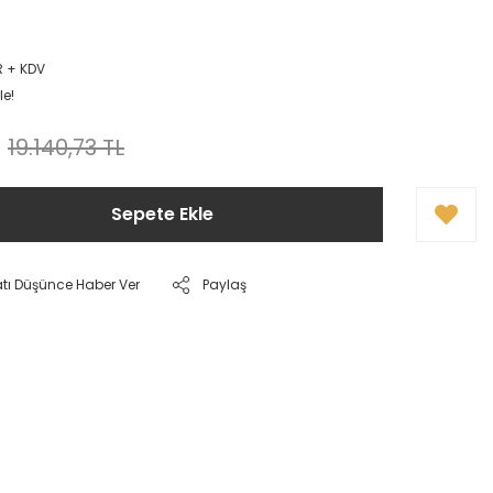
R + KDV
le!
19.140,73 TL
Sepete Ekle
atı Düşünce Haber Ver
Paylaş