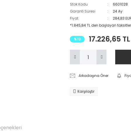
Stok Kodu
6601028
Garanti Süresi
24 Ay
Fiyat
284,83 EU
*1.845,84 TL den başlayan taksitler
17.226,65 TL
%10
Arkadaşına Öner
Fiy
Karşılaştır
eçenekleri