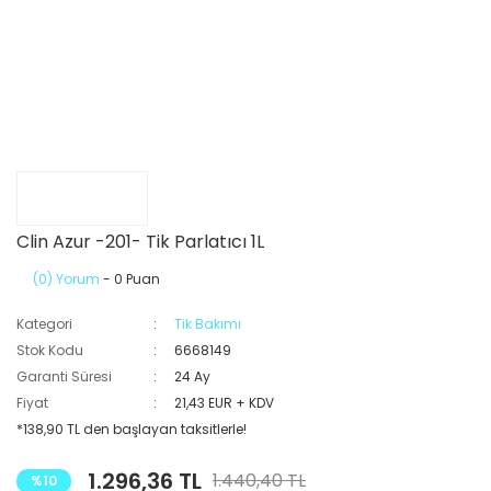
Clin Azur -201- Tik Parlatıcı 1L
(0) Yorum
- 0 Puan
Kategori
Tik Bakımı
Stok Kodu
6668149
Garanti Süresi
24 Ay
Fiyat
21,43 EUR + KDV
*138,90 TL den başlayan taksitlerle!
1.296,36 TL
1.440,40 TL
%10