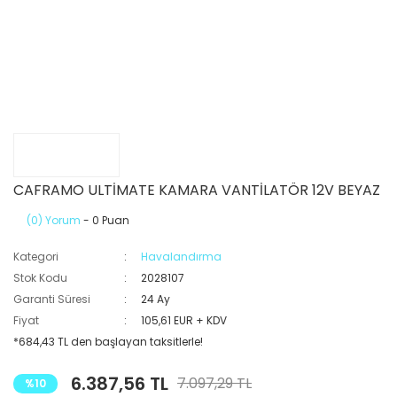
CAFRAMO ULTİMATE KAMARA VANTİLATÖR 12V BEYAZ
(0) Yorum
- 0 Puan
Kategori
Havalandırma
Stok Kodu
2028107
Garanti Süresi
24 Ay
Fiyat
105,61 EUR + KDV
*684,43 TL den başlayan taksitlerle!
6.387,56 TL
7.097,29 TL
%10