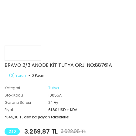
BRAVO 2/3 ANODE KİT TUTYA ORJ. NO:88761A
(0) Yorum
- 0 Puan
Kategori
Tutya
Stok Kodu
10055A
Garanti Süresi
24 Ay
Fiyat
61,60 USD + KDV
*349,30 TL den başlayan taksitlerle!
3.259,87 TL
3.622,08 TL
%10