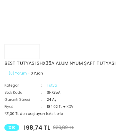
BEST TUTYASI SHX35A ALÜMİNYUM ŞAFT TUTYASI
(0) Yorum
- 0 Puan
Kategori
Tutya
Stok Kodu
SHX35A
Garanti Süresi
24 Ay
Fiyat
184,02 TL + KDV
*21,30 TL den başlayan taksitlerle!
198,74 TL
220,82 TL
%10