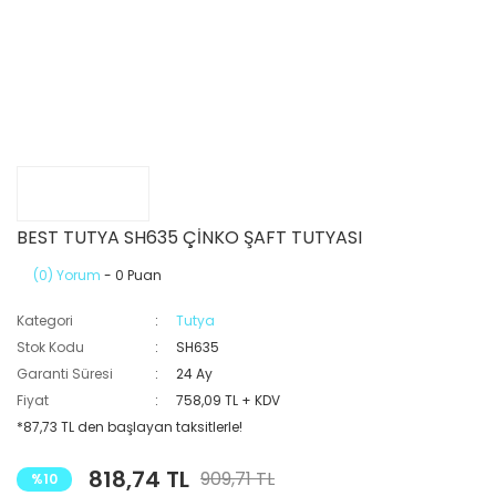
BEST TUTYA SH635 ÇİNKO ŞAFT TUTYASI
(0) Yorum
- 0 Puan
Kategori
Tutya
Stok Kodu
SH635
Garanti Süresi
24 Ay
Fiyat
758,09 TL + KDV
*87,73 TL den başlayan taksitlerle!
818,74 TL
909,71 TL
%10