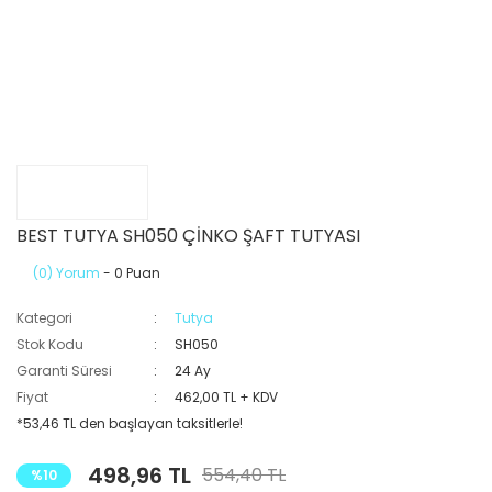
BEST TUTYA SH050 ÇİNKO ŞAFT TUTYASI
(0) Yorum
- 0 Puan
Kategori
Tutya
Stok Kodu
SH050
Garanti Süresi
24 Ay
Fiyat
462,00 TL + KDV
*53,46 TL den başlayan taksitlerle!
498,96 TL
554,40 TL
%10