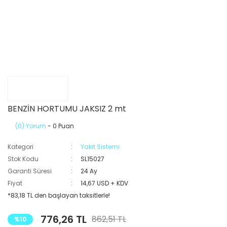
BENZİN HORTUMU JAKSIZ 2 mt
(0) Yorum
- 0 Puan
Kategori
Yakıt Sistemi
Stok Kodu
SL15027
Garanti Süresi
24 Ay
Fiyat
14,67 USD + KDV
*83,18 TL den başlayan taksitlerle!
776,26 TL
862,51 TL
%10