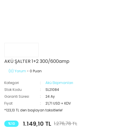
AKÜ ŞALTER 1+2 300/600amp
(0) Yorum
- 0 Puan
Kategori
Akü Ekipmanları
Stok Kodu
SL21084
Garanti Süresi
24 Ay
Fiyat
21,71 USD + KDV
*123,13 TL den başlayan taksitlerle!
1.149,10 TL
1.276,78 TL
%10