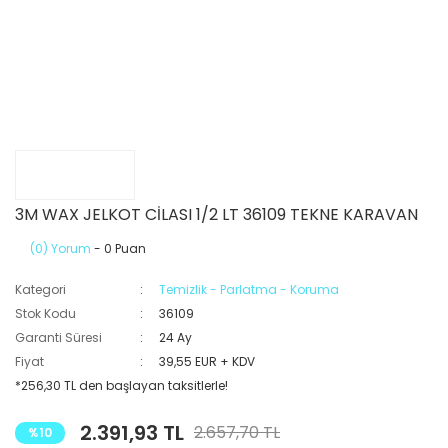
3M WAX JELKOT CİLASI 1/2 LT 36109 TEKNE KARAVAN
(0) Yorum
- 0 Puan
Kategori
Temizlik - Parlatma - Koruma
Stok Kodu
36109
Garanti Süresi
24 Ay
Fiyat
39,55 EUR + KDV
*256,30 TL den başlayan taksitlerle!
2.391,93 TL
2.657,70 TL
%10